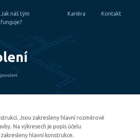
Jak náš tým
Kariéra
Kontakt
funguje?
olení
 povolení
nstrukcí. Jsou zakresleny hlavní rozměrové
avby. Na výkresech je popis účelu
zakresleny hlavní konstrukce.