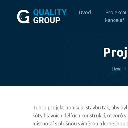
Úvod
Projekční
kancelář
Proj
Úvod
Tento projekt popisuje stavbu tak, aby by
kóty hlavních dělících konstrukcí, otvorů
místností s plošnou výměrou a konečnou p