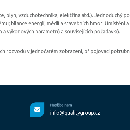
ce, plyn, vzduchotechnika, elektřina atd.). Jednoduchý p
ému; bilance energií, médií a stavebních hmot. Umístění a 
h a výkonových parametrů a souvisejících požadavků.
ch rozvodů v jednočarém zobrazení, připojovací potrubn
Napište nám
info@qualitygroup.cz